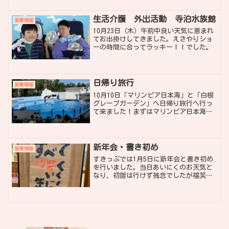
しではありますが、裏にキュウリやミニ
トマトも育ってきています...
生活介護 外出活動 寺泊水族館
新着情報
10月23日（木）午前中良い天気に恵まれ
てお出掛けしてきました。えさやりショ
ーの時間に合ってラッキー！！でした。
日帰り旅行
新着情報
10月10日「マリンピア日本海」と「白根
グレープガーデン」へ日帰り旅行へ行っ
て来ました！まずはマリンピア日本海へ
出発です！到着後、すぐにイルカショー
へ向かいます。かわいいイルカたちのダ
イナミックな泳ぎに皆さん笑顔で拍手を
送ります😄 イルカシ...
新年会・書き初め
新着情報
すきっぷでは1月5日に新年会と書き初め
を行いました。当日あいにくのお天気と
なり、初詣は行けず残念でしたが福笑い
やジェンガ、つばめっこカルタをして楽
しみました。 新年会のあとは書
き初めを行いました。テーマは「今年や
りたいこと・頑張りたい...