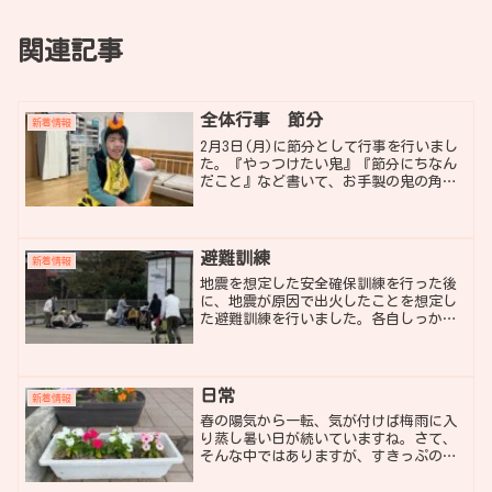
関連記事
全体行事 節分
新着情報
2月3日(月)に節分として行事を行いまし
た。『やっつけたい鬼』『節分にちなん
だこと』など書いて、お手製の鬼の角を
頭に付けて写真を撮ったり、節分にちな
んだおやつを召し上がっています。節分
とは一般的に邪気を払い、無病息災を願
う行事といわれている...
避難訓練
新着情報
地震を想定した安全確保訓練を行った後
に、地震が原因で出火したことを想定し
た避難訓練を行いました。各自しっかり
安全確保の行動を取ることができまし
た。
日常
新着情報
春の陽気から一転、気が付けば梅雨に入
り蒸し暑い日が続いていますね。さて、
そんな中ではありますが、すきっぷの玄
関や増築したお部屋の脇にプランターに
植わったお花が咲いてきました。又、少