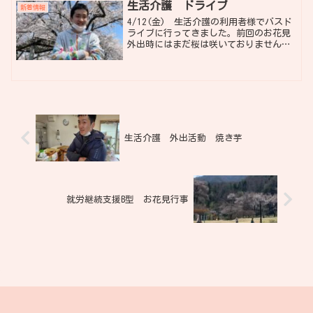
くいられ、つかの間...
生活介護 ドライブ
新着情報
4/12(金) 生活介護の利用者様でバスド
ライブに行ってきました。前回のお花見
外出時にはまだ桜は咲いておりませんで
したが、それ以降はお天気が良い日も続
き、今では見頃となってきました。天候
にも恵まれ、今回は分水や中之島・与板
方面と少し遠くまで...
生活介護 外出活動 焼き芋
就労継続支援B型 お花見行事