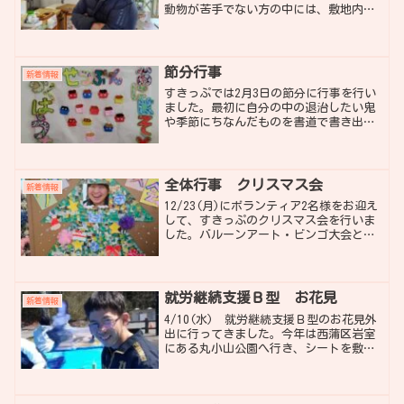
動物が苦手でない方の中には、敷地内に
居るヤギに餌をあげるなどの体験も行っ
てきました。又、当日のおやつにはそこ
で買った焼き芋をおいしくいただきまし
た。
節分行事
新着情報
すきっぷでは2月3日の節分に行事を行い
ました。最初に自分の中の退治したい鬼
や季節にちなんだものを書道で書き出し
ました。 他にも「わがままいう鬼」
や「恵方巻」「甘えんぼうおに」「イラ
イラおに」と書いた方もいらっしゃいま
した。退治したい鬼を書...
全体行事 クリスマス会
新着情報
12/23(月)にボランティア2名様をお迎え
して、すきっぷのクリスマス会を行いま
した。バルーンアート・ビンゴ大会とど
ちらも盛り上がり、楽しい時間を過ごし
ています。他にもおやつに美味しいワッ
フルなどを食べて利用者さんはいい表情
をされていました...
就労継続支援Ｂ型 お花見
新着情報
4/10(水) 就労継続支援Ｂ型のお花見外
出に行ってきました。今年は西蒲区岩室
にある丸小山公園へ行き、シートを敷い
てお外でご飯を食べたり、公園にある遊
具などで遊んできました。お出掛けする
ことを事前に楽しみにされている方も多